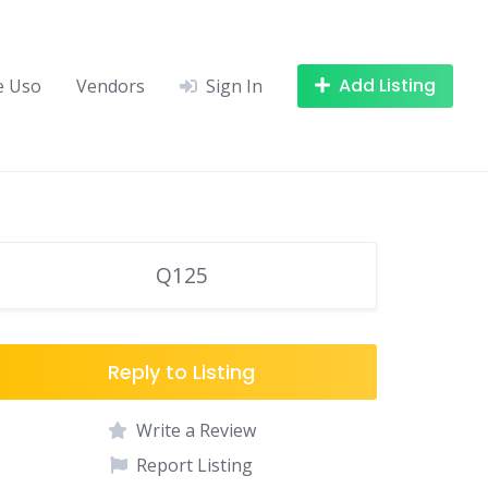
Add Listing
e Uso
Vendors
Sign In
Q125
Reply to Listing
Write a Review
Report Listing