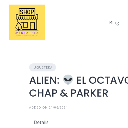
Skip
to
content
Blog
JUGUETEKA
ALIEN:
EL OCTAV
CHAP & PARKER
ADDED ON 21/06/2024
Details