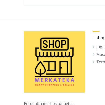
Listin
Jugu
Mas
Tec
Encuentra muchos Juguetes,