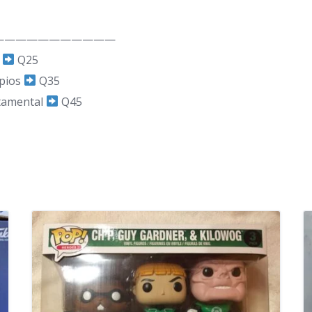
———————————
d
Q25
ipios
Q35
rtamental
Q45