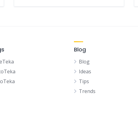
gs
Blog
eTeka
Blog
coTeka
Ideas
noTeka
Tips
Trends