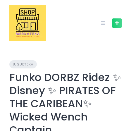
Skip
to
content
JUGUETEKA
Funko DORBZ Ridez ✨️
Disney ✨️ PIRATES OF
THE CARIBEAN✨️
Wicked Wench
Captain