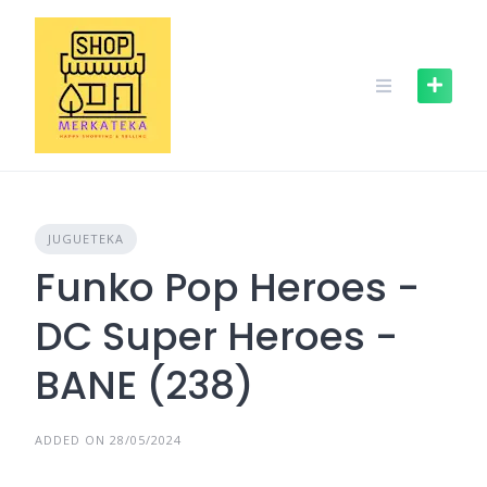
Skip
to
content
JUGUETEKA
Funko Pop Heroes -
DC Super Heroes -
BANE (238)
ADDED ON 28/05/2024