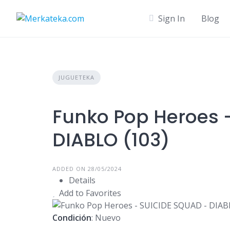
Skip
to
Sign In
Blog
content
JUGUETEKA
Funko Pop Heroes 
DIABLO (103)
ADDED ON 28/05/2024
Details
Add to Favorites
Condición
: Nuevo