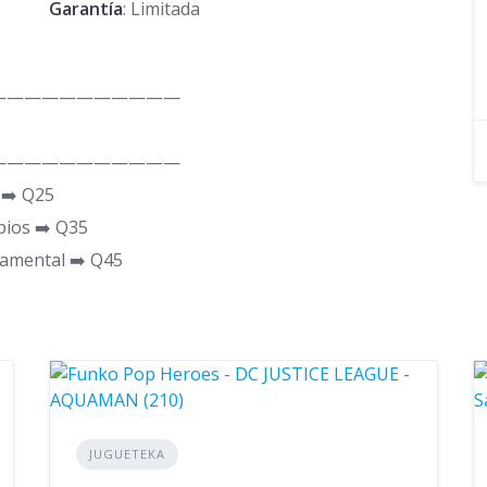
Garantía
: Limitada
———————————
———————————
 ➡️ Q25
pios ➡️ Q35
tamental ➡️ Q45
JUGUETEKA