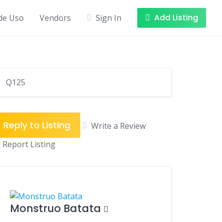
Add Listing
de Uso
Vendors
Sign In
Q125
Reply to Listing
Write a Review
Report Listing
Monstruo Batata