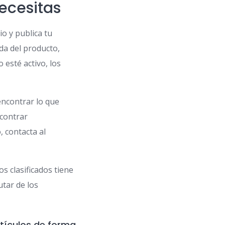
ecesitas
io y publica tu
da del producto,
 esté activo, los
encontrar lo que
ncontrar
, contacta al
s clasificados tiene
utar de los
tículos de forma