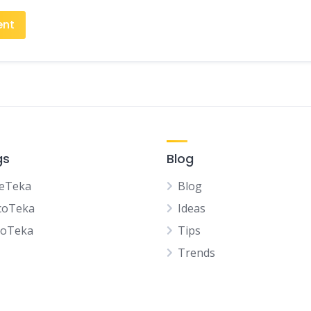
gs
Blog
eTeka
Blog
coTeka
Ideas
noTeka
Tips
Trends