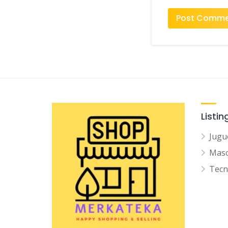
Listin
Jugu
Mas
Tec