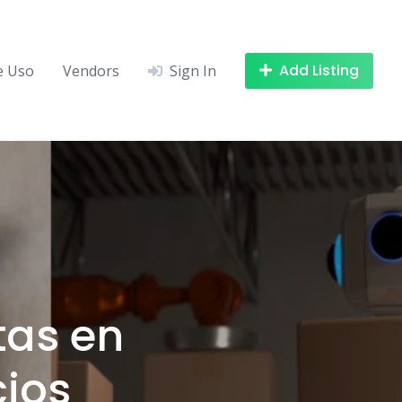
Add Listing
e Uso
Vendors
Sign In
tas en
cios