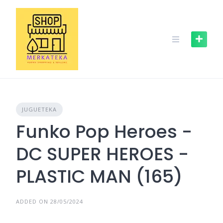
Skip
to
content
JUGUETEKA
Funko Pop Heroes -
DC SUPER HEROES -
PLASTIC MAN (165)
ADDED ON 28/05/2024